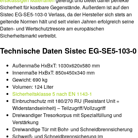
erstklassigen Materialien
gefertigt und bietet daher perfekte
Sicherheit für kostbare Gegenstände. Außerdem ist auf den
Sistec EG-SE5-103-0 Verlass, da der Hersteller sich stets an
geltende Normen hält und seit vielen Jahren erfolgreich seine
Daten- und Wertschutztresore am europäischen
Sicherheitsmarkt vertreibt.
Technische Daten Sistec EG-SE5-103-0
Außenmaße HxBxT: 1030x620x580 mm
Innenmaße HxBxT: 850x450x340 mm
Gewicht: 690 kg
Volumen: 124 Liter
Sicherheitsklasse 5 nach EN 1143-1
Einbruchschutz mit 180/270 RU (Resistant Unit =
Widerstandseinheit) – Teilzugriff/Vollzugriff
Dreiwandiger Tresorkorpus mit Spezialfüllung und
Verstärkung
Dreiwandige Tür mit Bohr- und Schneidbrennsicherung
Schweiß- und Schneidbrennsicherung im