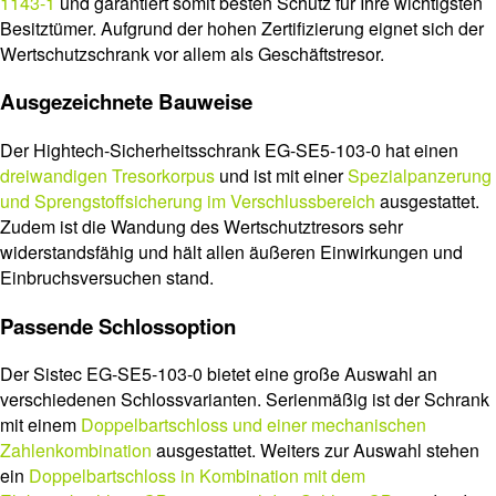
1143-1
und garantiert somit besten Schutz für Ihre wichtigsten
Besitztümer. Aufgrund der hohen Zertifizierung eignet sich der
Wertschutzschrank vor allem als Geschäftstresor.
Ausgezeichnete Bauweise
Der Hightech-Sicherheitsschrank EG-SE5-103-0 hat einen
dreiwandigen Tresorkorpus
und ist mit einer
Spezialpanzerung
und Sprengstoffsicherung im Verschlussbereich
ausgestattet.
Zudem ist die Wandung des Wertschutztresors sehr
widerstandsfähig und hält allen äußeren Einwirkungen und
Einbruchsversuchen stand.
Passende Schlossoption
Der Sistec EG-SE5-103-0 bietet eine große Auswahl an
verschiedenen Schlossvarianten. Serienmäßig ist der Schrank
mit einem
Doppelbartschloss und einer mechanischen
Zahlenkombination
ausgestattet. Weiters zur Auswahl stehen
ein
Doppelbartschloss in Kombination mit dem