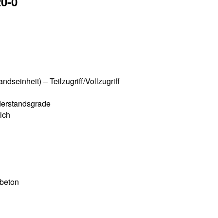
0-0
seinheit) – Teilzugriff/Vollzugriff
derstandsgrade
ich
lbeton