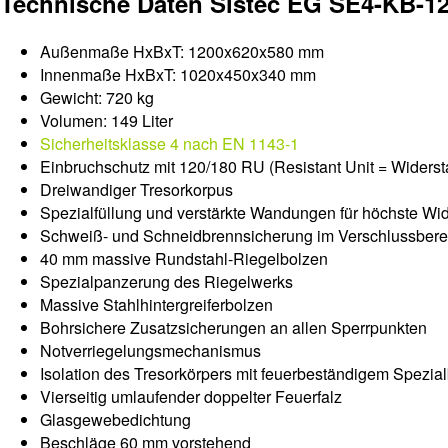
Technische Daten Sistec EG SE4-KB-12
Außenmaße HxBxT: 1200x620x580 mm
Innenmaße HxBxT: 1020x450x340 mm
Gewicht: 720 kg
Volumen: 149 Liter
Sicherheitsklasse 4 nach EN 1143-1
Einbruchschutz mit 120/180 RU (Resistant Unit = Widerstand
Dreiwandiger Tresorkorpus
Spezialfüllung und verstärkte Wandungen für höchste Wi
Schweiß- und Schneidbrennsicherung im Verschlussbere
40 mm massive Rundstahl-Riegelbolzen
Spezialpanzerung des Riegelwerks
Massive Stahlhintergreiferbolzen
Bohrsichere Zusatzsicherungen an allen Sperrpunkten
Notverriegelungsmechanismus
Isolation des Tresorkörpers mit feuerbeständigem Spezia
Vierseitig umlaufender doppelter Feuerfalz
Glasgewebedichtung
Beschläge 60 mm vorstehend