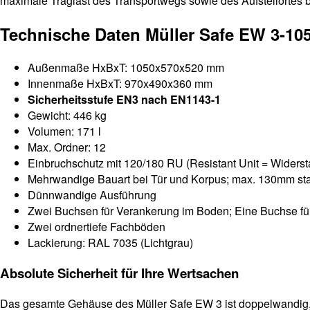
maximale Traglast des Transportwegs sowie des Aufstellortes 
Technische Daten Müller Safe EW 3-10
Außenmaße HxBxT: 1050x570x520 mm
Innenmaße HxBxT: 970x490x360 mm
Sicherheitsstufe EN3 nach EN1143-1
Gewicht: 446 kg
Volumen: 171 l
Max. Ordner: 12
Einbruchschutz mit 120/180 RU (Resistant Unit = Widerstand
Mehrwandige Bauart bei Tür und Korpus; max. 130mm st
Dünnwandige Ausführung
Zwei Buchsen für Verankerung im Boden; Eine Buchse f
Zwei ordnertiefe Fachböden
Lackierung: RAL 7035 (Lichtgrau)
Absolute Sicherheit für Ihre Wertsachen
Das gesamte Gehäuse des Müller Safe EW 3 ist doppelwandig,