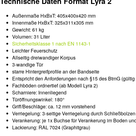
Technische Daten Format Lyra 2
Außenmaße HxBxT: 405x400x420 mm
Innenmaße HxBxT: 325x311x305 mm
Gewicht: 61 kg
Volumen: 31 Liter
Sicherheitsklasse 1 nach EN 1143-1
Leichter Feuerschutz
Allseitig dreiwandiger Korpus
3-wandige Tür
starre Hintergreifprofile an der Bandseite
Entspricht den Anforderungen nach §15 des BtmG (gültig 
Fachböden ordnertief (ab Modell Lyra 2)
Scharniere: Innenliegend
Türöffnungswinkel: 180°
Griff/Beschläge: ca. 12 mm vorstehend
Verriegelung: 3-seitige Verriegelung durch Schließbolzen
Verankerung: je 1x Buchse für Verankerung im Boden un
Lackierung: RAL 7024 (Graphitgrau)