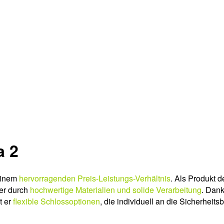
a 2
 einem
hervorragenden Preis-Leistungs-Verhältnis
. Als Produkt d
 er durch
hochwertige Materialien und solide Verarbeitung
. Dan
t er
flexible Schlossoptionen
, die individuell an die Sicherhei