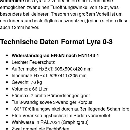
Scharniere
des Lyra 0-3 zu beachten sind. Denn diese
ermöglichen zwar einen Türöffnungswinkel von 180°, was
besonders bei kleineren Tresoren von großem Vorteil ist um
den Innenraum bestmöglich auszunutzen, jedoch stehen diese
auch 12mm hervor.
Technische Daten Format Lyra 0-3
Widerstandsgrad EN0/N nach EN1143-1
Leichter Feuerschutz
Außenmaße HxBxT: 605x500x420 mm
Innenmaß HxBxT: 525x411x305 mm
Gewicht: 76 kg
Volumen: 66 Liter
Für max. 7 breite Büroordner geeignet
Tür 3-wandig sowie 3-wandiger Korpus
180° Türöffnungswinkel durch außenliegende Scharniere
Eine Verankerungsbuchse im Boden vorbereitet
Wahlweise in RAL7024 (Graphitgrau)
Zwei ordnertiefe Fachböden