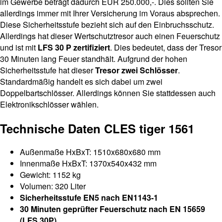
im Gewerbe beträgt dadurch EUR 250.000,-. Dies sollten Sie
allerdings immer mit Ihrer Versicherung im Voraus absprechen.
Diese Sicherheitsstufe bezieht sich auf den Einbruchsschutz.
Allerdings hat dieser Wertschutztresor auch einen Feuerschutz
und ist mit
LFS 30 P zertifiziert
. Dies bedeutet, dass der Tresor
30 Minuten lang Feuer standhält. Aufgrund der hohen
Sicherheitsstufe hat dieser
Tresor zwei Schlösser
.
Standardmäßig handelt es sich dabei um zwei
Doppelbartschlösser. Allerdings können Sie stattdessen auch
Elektronikschlösser wählen.
Technische Daten CLES tiger 1561
Außenmaße HxBxT: 1510x680x680 mm
Innenmaße HxBxT: 1370x540x432 mm
Gewicht: 1152 kg
Volumen: 320 Liter
Sicherheitsstufe EN5 nach EN1143-1
30 Minuten geprüfter Feuerschutz nach EN 15659
(LFS 30P)