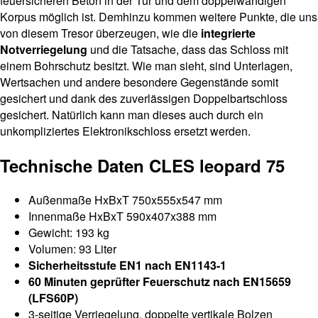
feuersicheren Beton in der Tür und dem doppelwandigen
Korpus möglich ist. Demhinzu kommen weitere Punkte, die uns
von diesem Tresor überzeugen, wie die
integrierte
Notverriegelung
und die Tatsache, dass das Schloss mit
einem Bohrschutz besitzt. Wie man sieht, sind Unterlagen,
Wertsachen und andere besondere Gegenstände somit
gesichert und dank des zuverlässigen Doppelbartschloss
gesichert. Natürlich kann man dieses auch durch ein
unkompliziertes Elektronikschloss ersetzt werden.
Technische Daten CLES leopard 75
Außenmaße HxBxT 750x555x547 mm
Innenmaße HxBxT 590x407x388 mm
Gewicht: 193 kg
Volumen: 93 Liter
Sicherheitsstufe EN1 nach EN1143-1
60 Minuten geprüfter Feuerschutz nach EN15659
(LFS60P)
3-seitige Verriegelung, doppelte vertikale Bolzen