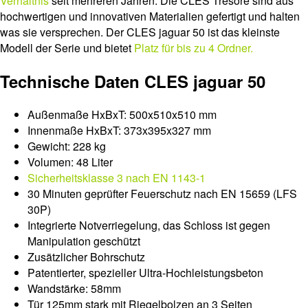
Verhältnis
seit mehreren Jahren. Die CLES Tresore sind aus
hochwertigen und innovativen Materialien gefertigt und halten
was sie versprechen. Der CLES jaguar 50 ist das kleinste
Modell der Serie und bietet
Platz für bis zu 4 Ordner.
Technische Daten CLES jaguar 50
Außenmaße HxBxT: 500x510x510 mm
Innenmaße HxBxT: 373x395x327 mm
Gewicht: 228 kg
Volumen: 48 Liter
Sicherheitsklasse 3 nach EN 1143-1
30 Minuten geprüfter Feuerschutz nach EN 15659 (LFS
30P)
Integrierte Notverriegelung, das Schloss ist gegen
Manipulation geschützt
Zusätzlicher Bohrschutz
Patentierter, spezieller Ultra-Hochleistungsbeton
Wandstärke: 58mm
Tür 125mm stark mit Riegelbolzen an 3 Seiten