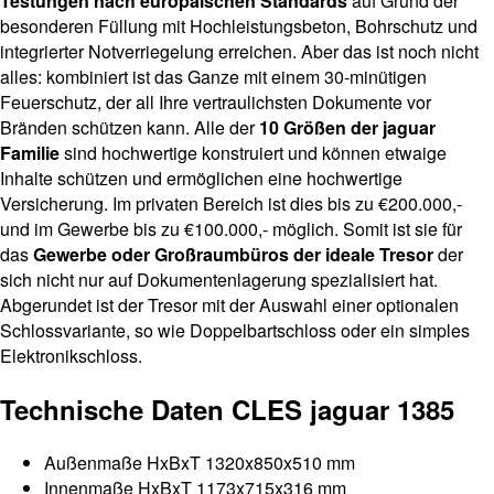
Testungen nach europäischen Standards
auf Grund der
besonderen Füllung mit Hochleistungsbeton, Bohrschutz und
integrierter Notverriegelung erreichen. Aber das ist noch nicht
alles: kombiniert ist das Ganze mit einem 30-minütigen
Feuerschutz, der all Ihre vertraulichsten Dokumente vor
Bränden schützen kann. Alle der
10 Größen der jaguar
Familie
sind hochwertige konstruiert und können etwaige
Inhalte schützen und ermöglichen eine hochwertige
Versicherung. Im privaten Bereich ist dies bis zu €200.000,-
und im Gewerbe bis zu €100.000,- möglich. Somit ist sie für
das
Gewerbe oder Großraumbüros der ideale Tresor
der
sich nicht nur auf Dokumentenlagerung spezialisiert hat.
Abgerundet ist der Tresor mit der Auswahl einer optionalen
Schlossvariante, so wie Doppelbartschloss oder ein simples
Elektronikschloss.
Technische Daten CLES jaguar 1385
Außenmaße HxBxT 1320x850x510 mm
Innenmaße HxBxT 1173x715x316 mm