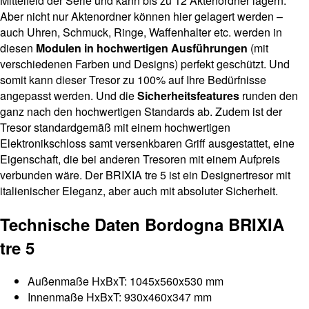
Mittelfeld der Serie und kann bis zu 12 Aktenordner lagern.
Aber nicht nur Aktenordner können hier gelagert werden –
auch Uhren, Schmuck, Ringe, Waffenhalter etc. werden in
diesen
Modulen in hochwertigen Ausführungen
(mit
verschiedenen Farben und Designs) perfekt geschützt. Und
somit kann dieser Tresor zu 100% auf Ihre Bedürfnisse
angepasst werden. Und die
Sicherheitsfeatures
runden den
ganz nach den hochwertigen Standards ab. Zudem ist der
Tresor standardgemäß mit einem hochwertigen
Elektronikschloss samt versenkbaren Griff ausgestattet, eine
Eigenschaft, die bei anderen Tresoren mit einem Aufpreis
verbunden wäre. Der BRIXIA tre 5 ist ein Designertresor mit
italienischer Eleganz, aber auch mit absoluter Sicherheit.
Technische Daten Bordogna BRIXIA
tre 5
Außenmaße HxBxT: 1045x560x530 mm
Innenmaße HxBxT: 930x460x347 mm