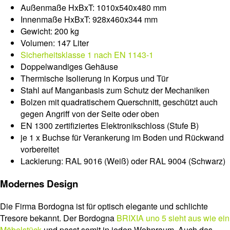
Außenmaße HxBxT: 1010x540x480 mm
Innenmaße HxBxT: 928x460x344 mm
Gewicht: 200 kg
Volumen: 147 Liter
Sicherheitsklasse 1 nach EN 1143-1
Doppelwandiges Gehäuse
Thermische Isolierung in Korpus und Tür
Stahl auf Manganbasis zum Schutz der Mechaniken
Bolzen mit quadratischem Querschnitt, geschützt auch
gegen Angriff von der Seite oder oben
EN 1300 zertifiziertes Elektronikschloss (Stufe B)
je 1 x Buchse für Verankerung im Boden und Rückwand
vorbereitet
Lackierung: RAL 9016 (Weiß) oder RAL 9004 (Schwarz)
Modernes Design
Die Firma Bordogna ist für optisch elegante und schlichte
Tresore bekannt. Der Bordogna
BRIXIA uno 5 sieht aus wie ein
Möbelstück
und passt somit in jeden Wohnraum. Auch das