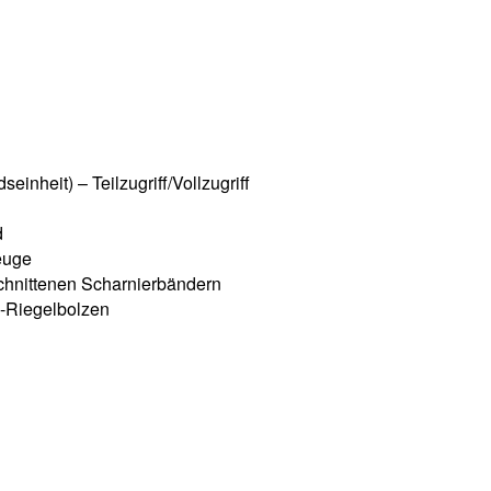
inheit) – Teilzugriff/Vollzugriff
d
euge
chnittenen Scharnierbändern
l-Riegelbolzen