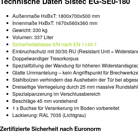
Technische Daten Sistec EG-SE0-180
Außenmaße HxBxT: 1800x700x500 mm
Innenmaße HxBxT: 1670x560x360 mm
Gewicht: 330 kg
Volumen: 337 Liter
Sicherheitsklasse 0/N nach EN 1143-1
Einbruchschutz mit 30/30 RU (Resistant Unit = Widerstandse
Doppelwandiger Tresorkorpus
Spezialfüllung der Wandung für höheren Widerstandsgra
Glatte Ummantelung – kein Angriffspunkt für Brechwerkz
Stahlbolzen verhindern das Aushebeln der Tür bei abges
Dreiseitige Verriegelung durch 25 mm massive Rundstah
Spezialpanzerung im Verschlussbereich
Beschläge 45 mm vorstehend
1 x Buchse für Verankerung im Boden vorbereitet
Lackierung: RAL 7035 (Lichtgrau)
Zertifizierte Sicherheit nach Euronorm