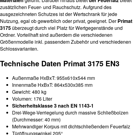
Materialen
gefühlt. Darüber hinaus bietet
der Feuerfalz
bietet
zusätzlichen Feuer- und Rauchschutz. Aufgrund des
ausgezeichneten Schutzes ist der Wertschrank für jede
Nutzung, egal ob gewerblich oder privat, geeignet. Der
Primat
3175
überzeugt durch viel Platz für Wertgegenstände und
Ordner. Vorteilhaft sind außerdem die verschiedenen
Größenmodelle inkl. passendem Zubehör und verschiedenen
Schlossvarianten.
Technische Daten Primat 3175 EN3
Außenmaße HxBxT: 955x610x544 mm
Innenmaße HxBxT: 864x530x385 mm
Gewicht: 480 kg
Volumen: 176 Liter
Sicherheitsklasse 3 nach EN 1143-1
Drei-Wege-Verriegelung durch massive Schließbolzen
(Durchmesser: 40 mm)
Mehrwandiger Korpus mit dichtschließendem Feuerfalz
Türöffnungswinkel 205°