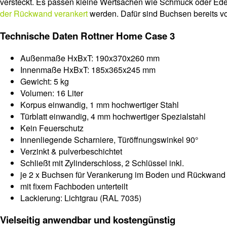
versteckt. Es passen kleine Wertsachen wie Schmuck oder Ed
der Rückwand verankert
werden. Dafür sind Buchsen bereits vor
Technische Daten Rottner Home Case 3
Außenmaße HxBxT: 190x370x260 mm
Innenmaße HxBxT: 185x365x245 mm
Gewicht: 5 kg
Volumen: 16 Liter
Korpus einwandig, 1 mm hochwertiger Stahl
Türblatt einwandig, 4 mm hochwertiger Spezialstahl
Kein Feuerschutz
Innenliegende Scharniere, Türöffnungswinkel 90°
Verzinkt & pulverbeschichtet
Schließt mit Zylinderschloss, 2 Schlüssel inkl.
je 2 x Buchsen für Verankerung im Boden und Rückwand 
mit fixem Fachboden unterteilt
Lackierung: Lichtgrau (RAL 7035)
Vielseitig anwendbar und kostengünstig