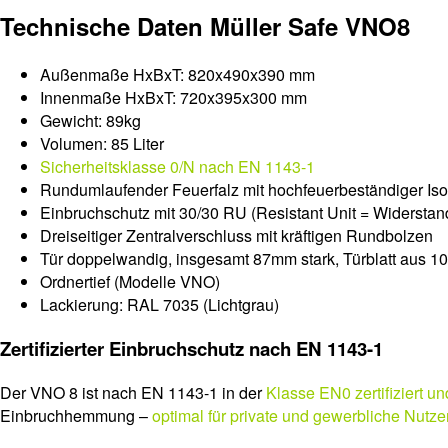
Technische Daten Müller Safe VNO8
Außenmaße HxBxT: 820x490x390 mm
Innenmaße HxBxT: 720x395x300 mm
Gewicht: 89kg
Volumen: 85 Liter
Sicherheitsklasse 0/N nach EN 1143-1
Rundumlaufender Feuerfalz mit hochfeuerbeständiger Is
Einbruchschutz mit 30/30 RU (Resistant Unit = Widerstandse
Dreiseitiger Zentralverschluss mit kräftigen Rundbolzen
Tür doppelwandig, insgesamt 87mm stark, Türblatt aus 1
Ordnertief (Modelle VNO)
Lackierung: RAL 7035 (Lichtgrau)
Zertifizierter Einbruchschutz nach EN 1143-1
Der VNO 8 ist nach EN 1143-1 in der
Klasse EN0 zertifiziert 
Einbruchhemmung –
optimal für private und gewerbliche Nutze