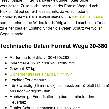
Tresor diskret hinter Wandverkleidungen oder Bildern
verstecken. Zusätzlich überzeugt der Format Wega durch
Flexibilität bei der Schlosstechnik, da verschiedene
Schließsysteme zur Auswahl stehen. Die
robuste Bauweise
sorgt für eine hohe Widerstandsfähigkeit und macht den Tresor
zu einer idealen Lösung für den diskreten Schutz wertvoller
Gegenstände.
Technische Daten Format Wega 30-380
Außenmaße HxBxT: 430x490x383 mm
Innenmaße HxBxT: 330x403x289 mm
Gewicht: 57 kg
Sicherheitsklasse 1 nach EN 1143-1
Leichter Feuerschutz
Tür 3-wandig (85 mm dick) mit massivem Türblatt (12 mm)
aus hochwertigem Stahl
Hochwertige Feuerisolierung durch umlaufenden
Feuerfalz
Dualer Schutzmechanismus: zusätzliche