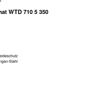
1
.
mat WTD 710 5 350
eideschutz
ngan-Stahl