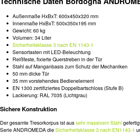
Technische Daten Bordogna ANDROM
Außenmaße HxBxT: 600x450x320 mm
Innenmaße HxBxT: 500x350x195 mm
Gewicht: 60 kg
Volumen: 34 Liter
Sicherheitsklasse 3 nach EN 1143-1
Sensortasten mit LED-Beleuchtung
Reißfeste, fixierte Querstreben in der Tür
Stahl auf Manganbasis zum Schutz der Mechaniken
50 mm dicke Tür
35 mm vorstehendes Bedienelement
EN 1300 zertifiziertes Doppelbartschloss (Stufe B)
Lackierung: RAL 7035 (Lichtgrau)
Sichere Konstruktion
Der gesamte Tresorkorpus ist aus
sehr massivem Stahl
geferti
Serie ANDROMEDA die
Sicherheitsklasse 3 nach EN1143-1
un