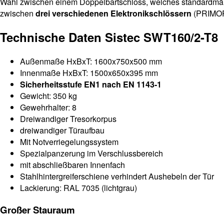
Wahl zwischen einem Doppelbartschloss, welches standardmäßig
zwischen
drei verschiedenen Elektronikschlössern
(PRIMOR
Technische Daten Sistec SWT160/2-T8
Außenmaße HxBxT: 1600x750x500 mm
Innenmaße HxBxT: 1500x650x395 mm
Sicherheitsstufe EN1 nach EN 1143-1
Gewicht: 350 kg
Gewehrhalter: 8
Dreiwandiger Tresorkorpus
dreiwandiger Türaufbau
Mit Notverriegelungssystem
Spezialpanzerung im Verschlussbereich
mit abschließbaren Innenfach
Stahlhintergreiferschiene verhindert Aushebeln der Tür
Lackierung: RAL 7035 (lichtgrau)
Großer Stauraum