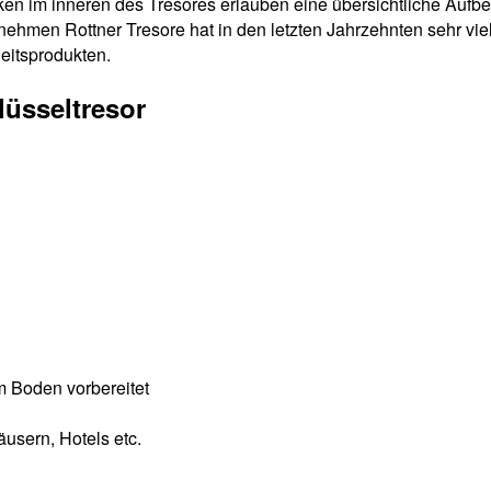
haken im inneren des Tresores erlauben eine übersichtliche Au
nehmen Rottner Tresore hat in den letzten Jahrzehnten sehr vie
eitsprodukten.
üsseltresor
m Boden vorbereitet
äusern, Hotels etc.