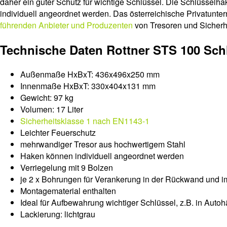
daher ein guter Schutz für wichtige Schlüssel. Die Schlüssel
individuell angeordnet werden. Das österreichische Privatunter
führenden Anbieter und Produzenten
von Tresoren und Sicherh
Technische Daten Rottner STS 100 Schl
Außenmaße HxBxT: 436x496x250 mm
Innenmaße HxBxT: 330x404x131 mm
Gewicht: 97 kg
Volumen: 17 Liter
Sicherheitsklasse 1 nach EN1143-1
Leichter Feuerschutz
mehrwandiger Tresor aus hochwertigem Stahl
Haken können individuell angeordnet werden
Verriegelung mit 9 Bolzen
je 2 x Bohrungen für Verankerung in der Rückwand und i
Montagematerial enthalten
Ideal für Aufbewahrung wichtiger Schlüssel, z.B. in Autoh
Lackierung: lichtgrau