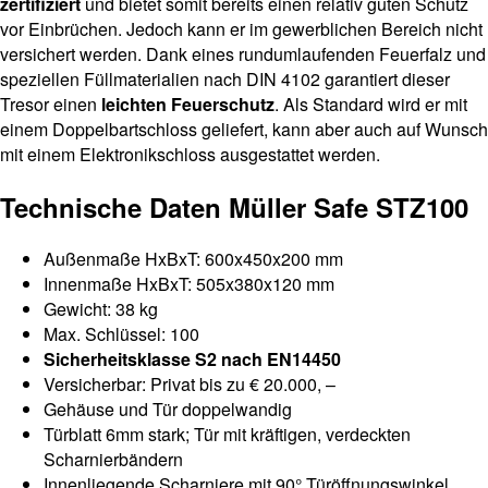
zertifiziert
und bietet somit bereits einen relativ guten Schutz
vor Einbrüchen. Jedoch kann er im gewerblichen Bereich nicht
versichert werden. Dank eines rundumlaufenden Feuerfalz und
speziellen Füllmaterialien nach DIN 4102 garantiert dieser
Tresor einen
leichten Feuerschutz
. Als Standard wird er mit
einem Doppelbartschloss geliefert, kann aber auch auf Wunsch
mit einem Elektronikschloss ausgestattet werden.
Technische Daten Müller Safe STZ100
Außenmaße HxBxT: 600x450x200 mm
Innenmaße HxBxT: 505x380x120 mm
Gewicht: 38 kg
Max. Schlüssel: 100
Sicherheitsklasse S2 nach EN14450
Versicherbar: Privat bis zu € 20.000, –
Gehäuse und Tür doppelwandig
Türblatt 6mm stark; Tür mit kräftigen, verdeckten
Scharnierbändern
Innenliegende Scharniere mit 90° Türöffnungswinkel