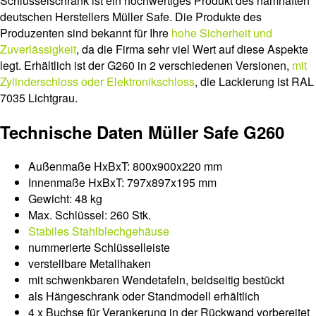
Schlüsselschrank ist ein hochwertiges Produkt des namhaften
deutschen Herstellers Müller Safe. Die Produkte des
Produzenten sind bekannt für Ihre
hohe Sicherheit und
Zuverlässigkeit
, da die Firma sehr viel Wert auf diese Aspekte
legt. Erhältlich ist der G260 in 2 verschiedenen Versionen,
mit
Zylinderschloss oder Elektronikschloss
, die Lackierung ist RAL
7035 Lichtgrau.
Technische Daten Müller Safe G260
Außenmaße HxBxT: 800x900x220 mm
Innenmaße HxBxT: 797x897x195 mm
Gewicht: 48 kg
Max. Schlüssel: 260 Stk.
Stabiles Stahlblechgehäuse
nummerierte Schlüsselleiste
verstellbare Metallhaken
mit schwenkbaren Wendetafeln, beidseitig bestückt
als Hängeschrank oder Standmodell erhältlich
4 x Buchse für Verankerung in der Rückwand vorbereitet