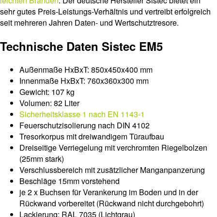
leichten Bränden
. Der deutsche Hersteller Sistec bietet ein
sehr gutes Preis-Leistungs-Verhältnis und vertreibt erfolgreich
seit mehreren Jahren Daten- und Wertschutztresore.
Technische Daten Sistec EM5
Außenmaße HxBxT: 850x450x400 mm
Innenmaße HxBxT: 760x360x300 mm
Gewicht: 107 kg
Volumen: 82 Liter
Sicherheitsklasse 1 nach EN 1143-1
Feuerschutzisolierung nach DIN 4102
Tresorkorpus mit dreiwandigem Türaufbau
Dreiseitige Verriegelung mit verchromten Riegelbolzen
(25mm stark)
Verschlussbereich mit zusätzlicher Manganpanzerung
Beschläge 15mm vorstehend
je 2 x Buchsen für Verankerung im Boden und in der
Rückwand vorbereitet (Rückwand nicht durchgebohrt)
Lackierung: RAL 7035 (Lichtgrau)