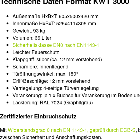
Technische Daten Format KWT 3000
Außenmaße HxBxT: 605x500x420 mm
Innenmaße HxBxT: 525x411x305 mm
Gewicht: 93 kg
Volumen: 66 Liter
Sicherheitsklasse EN0 nach EN1143-1
Leichter Feuerschutz
Klappgriff, silber (ca. 12 mm vorstehend)
Scharniere: Innenliegend
Türöffnungswinkel: max. 180°
Griff/Beschläge: 12 mm vorstehend
Verriegelung: 4-seitige Türverriegelung
Verankerung: je 1 x Buchse für Verankerung im Boden und 
Lackierung: RAL 7024 (Graphitgrau)
Zertifizierter Einbruchschutz
Mit
Widerstandsgrad 0 nach EN 1143-1, geprüft durch ECB-S
,
zwischen Sicherheit und Anschaffungskosten.