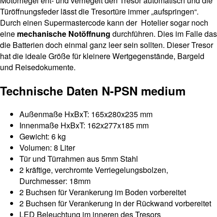
Motorriegel ent- und verriegelt den Tresor automatisch und die
Türöffnungsfeder lässt die Tresortüre immer „aufspringen“.
Durch einen Supermastercode kann der Hotelier sogar noch
eine
mechanische Notöffnung
durchführen. Dies im Falle das
die Batterien doch einmal ganz leer sein sollten. Dieser Tresor
hat die ideale Größe für kleinere Wertgegenstände, Bargeld
und Reisedokumente.
Technische Daten N-PSN medium
Außenmaße HxBxT: 165x280x235 mm
Innenmaße HxBxT: 162x277x185 mm
Gewicht: 6 kg
Volumen: 8 Liter
Tür und Türrahmen aus 5mm Stahl
2 kräftige, verchromte Verriegelungsbolzen,
Durchmesser: 18mm
2 Buchsen für Verankerung im Boden vorbereitet
2 Buchsen für Verankerung in der Rückwand vorbereitet
LED Beleuchtung im inneren des Tresors