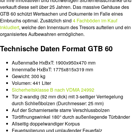
für ihre innovativen und hochwertigen Sicherheitsschränke und
verkauft diese seit über 25 Jahren. Das massive Gehäuse des
GTB 60 schützt Wertsachen und Dokumente im Falle eines
Einbruchs optimal. Zusätzlich sind
4 Fachböden im Kauf
inkludiert
, welche den Innenraum des Tresors aufteilen und ein
organisiertes Aufbewahren ermöglichen.
Technische Daten Format GTB 60
Außenmaße HxBxT: 1900x950x470 mm
Innenmaße HxBxT: 1775x815x319 mm
Gewicht: 300 kg
Volumen: 441 Liter
Sicherheitsklasse B nach VDMA 24992
Tür 2-wandig (92 mm dick) mit 3-seitiger Verriegelung
durch Schließbolzen (Durchmesser: 25 mm)
Auf der Scharnierseite starre Verschlussbolzen
Türöffnungswinkel 180° durch außenliegende Türbänder
Allseitig doppelwandiger Korpus
Feuerisolierung und umlaufender Feuerfalz