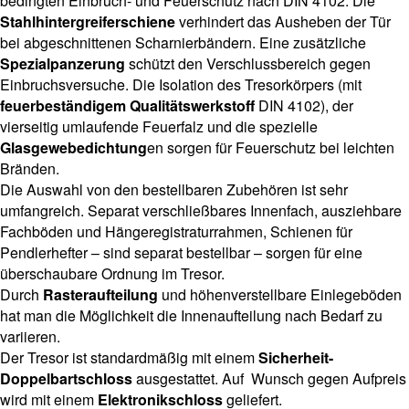
bedingten Einbruch- und Feuerschutz nach DIN 4102. Die
Stahlhintergreiferschiene
verhindert das Ausheben der Tür
bei abgeschnittenen Scharnierbändern. Eine zusätzliche
Spezialpanzerung
schützt den Verschlussbereich gegen
Einbruchsversuche. Die Isolation des Tresorkörpers (mit
feuerbeständigem Qualitätswerkstoff
DIN 4102), der
vierseitig umlaufende Feuerfalz und die spezielle
Glasgewebedichtung
en sorgen für Feuerschutz bei leichten
Bränden.
Die Auswahl von den bestellbaren Zubehören ist sehr
umfangreich. Separat verschließbares Innenfach, ausziehbare
Fachböden und Hängeregistraturrahmen, Schienen für
Pendlerhefter – sind separat bestellbar – sorgen für eine
überschaubare Ordnung im Tresor.
Durch
Rasteraufteilung
und höhenverstellbare Einlegeböden
hat man die Möglichkeit die Innenaufteilung nach Bedarf zu
variieren.
Der Tresor ist standardmäßig mit einem
Sicherheit-
Doppelbartschloss
ausgestattet. Auf Wunsch gegen Aufpreis
wird mit einem
Elektronikschloss
geliefert.