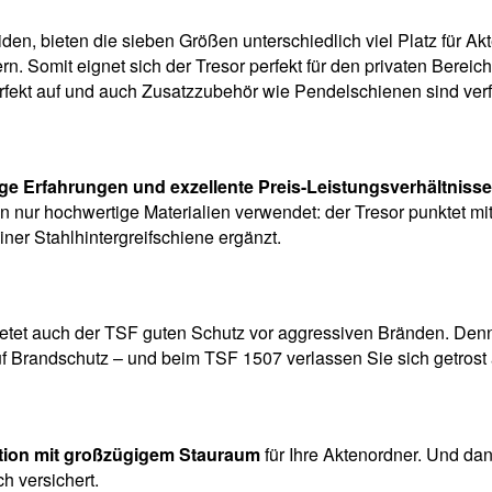
den, bieten die sieben Größen unterschiedlich viel Platz für A
rn. Somit eignet sich der Tresor perfekt für den privaten Berei
rfekt auf und auch Zusatzzubehör wie Pendelschienen sind verf
ige Erfahrungen und exzellente Preis-Leistungsverhältniss
n nur hochwertige Materialien verwendet: der Tresor punktet 
ner Stahlhintergreifschiene ergänzt.
etet auch der TSF guten Schutz vor aggressiven Bränden. Denn 
auf Brandschutz – und beim TSF 1507 verlassen Sie sich getrost
tion mit großzügigem Stauraum
für Ihre Aktenordner. Und d
h versichert.