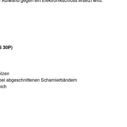
 Aufwand gegen ein Elektronikschloss ersetzt wird.
S 30P)
olzen
 bei abgeschnittenen Scharnierbändern
eich