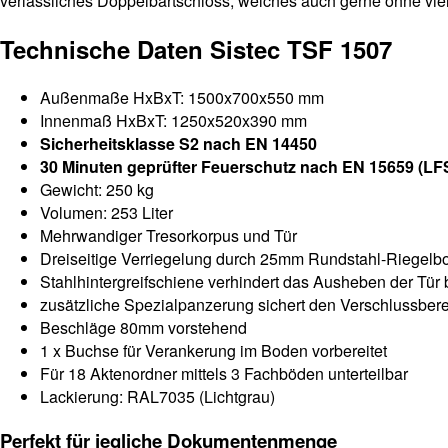
verlässliches Doppelbartschloss, welches auch gerne ohne viel
Technische Daten Sistec TSF 1507
Außenmaße HxBxT: 1500x700x550 mm
Innenmaß HxBxT: 1250x520x390 mm
Sicherheitsklasse S2 nach EN 14450
30 Minuten geprüfter Feuerschutz nach EN 15659 (LF
Gewicht: 250 kg
Volumen: 253 Liter
Mehrwandiger Tresorkorpus und Tür
Dreiseitige Verriegelung durch 25mm Rundstahl-Riegelb
Stahlhintergreifschiene verhindert das Ausheben der Tür
zusätzliche Spezialpanzerung sichert den Verschlussber
Beschläge 80mm vorstehend
1 x Buchse für Verankerung im Boden vorbereitet
Für 18 Aktenordner mittels 3 Fachböden unterteilbar
Lackierung: RAL7035 (Lichtgrau)
Perfekt für jegliche Dokumentenmenge