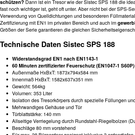
schützen?
Dann ist ein Tresor wie der Sistec SPS 188 die id
fast noch wichtiger ist, geht oft unter. Aber nicht bei der SPS-Se
Verwendung von Quelldichtungen und besonderen Füllmaterialen
Zertifizierung mit EN1 im privaten Bereich und auch im
gewerbl
Größen der Serie garantieren die gleichen Sicherheitseigensch
Technische Daten Sistec SPS 188
Widerstandsgrad EN1 nach EN1143-1
60 Minuten zertifizierter Feuerschutz (EN1047-1 S60P)
Außenmaße HxBxT: 1873x794x584 mm
Innenmaß HxBxT: 1582x637x351 mm
Gewicht: 564kg
Volumen: 353 Liter
Isolation des Tresorkörpers durch spezielle Füllungen u
Mehrwandiges Gehäuse und Tür
Türblattstärke: 140 mm
Allseitige Verriegelung durch Rundstahl-Riegelbolzen (
Beschläge 80 mm vorstehend
Für max. 28 Büroordner geeignet inklusive 3 ordnertiefe