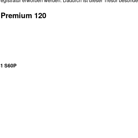
egistratur erworben werden. Dadurch ist dieser Tresor besonde
r Premium 120
-1 S60P