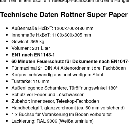
kann ein Innentresor, ein Teleskop-Fachboden und eine Hänger
Technische Daten Rottner Super Pape
Außenmaße HxBxT: 1200x700x480 mm
Innenmaße HxBxT: 1100x600x305 mm
Gewicht: 365 kg
Volumen: 201 Liter
EN1 nach EN1143-1
60 Minuten Feuerschutz für Dokumente nach EN1047
Für maximal 21 DIN A4 Aktenordner mit drei Fachböden
Korpus mehrwandig aus hochwertigem Stahl
Türstärke: 110 mm
Außenliegende Scharniere, Türöffnungswinkel 180°
Schutz vor Feuer und Löschwasser
Zubehör: Innentresor, Teleskop-Fachboden
Handhebelgriff, glanzverchromt (ca. 60 mm vorstehend)
1 x Buchse für Verankerung im Boden vorbereitet
Lackierung: RAL 9006 (Weißaluminium)