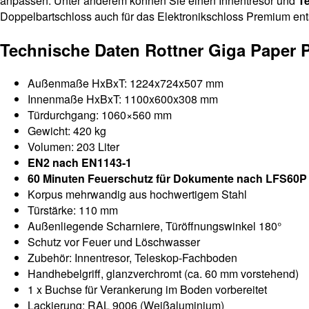
anpassen. Unter anderem können Sie einen Innentresor und
T
Doppelbartschloss auch für das Elektronikschloss Premium en
Technische Daten Rottner Giga Paper 
Außenmaße HxBxT: 1224x724x507 mm
Innenmaße HxBxT: 1100x600x308 mm
Türdurchgang: 1060×560 mm
Gewicht: 420 kg
Volumen: 203 Liter
EN2 nach EN1143-1
60 Minuten Feuerschutz für Dokumente nach LFS60P
Korpus mehrwandig aus hochwertigem Stahl
Türstärke: 110 mm
Außenliegende Scharniere, Türöffnungswinkel 180°
Schutz vor Feuer und Löschwasser
Zubehör: Innentresor, Teleskop-Fachboden
Handhebelgriff, glanzverchromt (ca. 60 mm vorstehend)
1 x Buchse für Verankerung im Boden vorbereitet
Lackierung: RAL 9006 (Weißaluminium)