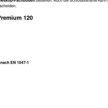
eleskop-Fachböden
bestellen. Auch die Schlossvariante kann 
tscheiden.
Premium 120
 nach EN 1047-1